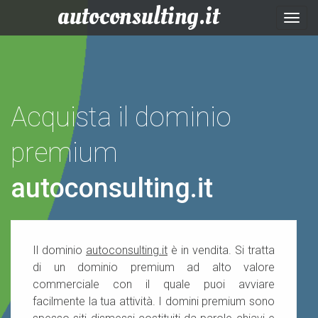
autoconsulting.it
Togg
navig
Acquista il dominio
premium
autoconsulting.it
Il dominio
autoconsulting.it
è in vendita. Si tratta
di un dominio premium ad alto valore
commerciale con il quale puoi avviare
facilmente la tua attività. I domini premium sono